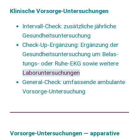
Kli­ni­sche Vorsorge-Untersuchungen
Inter­vall-Check: zusätz­li­che jähr­li­che
Gesundheitsuntersuchung
Check-Up-Ergän­zung: Ergän­zung der
Gesund­heits­un­ter­su­chung um Belas­
tungs- oder Ruhe-EKG sowie wei­te­re
Laborunter­su­chungen
Gene­ral-Check: umfas­sen­de ambu­lan­te
Vorsorge-Untersuchung
Vor­sor­ge-Unter­su­chun­gen — appa­ra­ti­ve