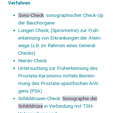
Verfahren
Sono-Check
: sono­gra­phi­scher Check-Up
der Bauchorgane
Lun­gen-Check; (Spi­ro­me­trie) zur Früh­
erken­nung von Erkran­kun­gen der Atem­
we­ge (z.B. im Rah­men eines General-
Checks)
Nie­ren-Check
Unter­su­chung zur Früh­erken­nung des
Pro­sta­ta-Kar­zi­noms mit­tels Bestim­
mung des Pro­sta­ta-spe­zi­fi­schen Anti­
gens (PSA)
Schild­drü­sen-Check:
Sono­gra­phie der
Schild­drü­se
in Ver­bin­dung mit TSH-