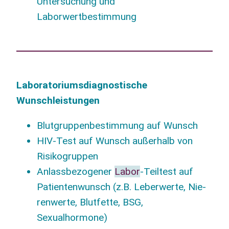
Unter­su­chung und
Laborwertbestimmung
Labo­ra­to­ri­ums­dia­gnos­ti­sche
Wunschleistungen
Blut­grup­pen­be­stim­mung auf Wunsch
HIV-Test auf Wunsch außer­halb von
Risikogruppen
Anlass­be­zo­ge­ner
Labor
-Teil­test auf
Pati­en­ten­wunsch (z.B. Leber­wer­te, Nie­
ren­wer­te, Blut­fet­te, BSG,
Sexualhormone)