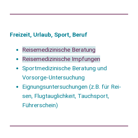
Frei­zeit, Urlaub, Sport, Beruf
Rei­se­me­di­zi­ni­sche Beratung
Rei­se­me­di­zi­ni­sche Impfungen
Sport­me­di­zi­ni­sche Bera­tung und
Vorsorge-Untersuchung
Eig­nungs­un­ter­su­chun­gen (z.B. für Rei­
sen, Flug­taug­lich­keit, Tauch­sport,
Führerschein)