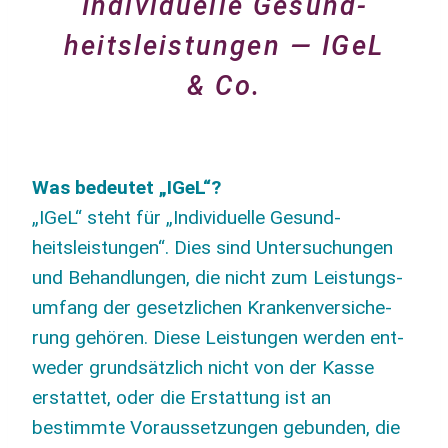
Individuelle Gesund­
heitsleistungen — IGeL
& Co.
Was bedeu­tet „IGeL“?
„IGeL“ steht für „Indi­vi­du­el­le Gesund­
heitsleistungen“. Dies sind Untersu­chungen
und Behand­lun­gen, die nicht zum Leis­tungs­
um­fang der gesetzli­chen Kran­ken­ver­si­che­
rung gehö­ren. Die­se Leis­tun­gen wer­den ent­
we­der grund­sätz­lich nicht von der Kas­se
erstat­tet, oder die Erstat­tung ist an
bestimm­te Vor­aus­set­zun­gen gebun­den, die