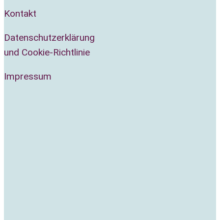
Kon­takt
Daten­schutz­er­klä­rung
und Coo­kie-Richt­li­nie
Impres­sum