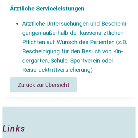
Ärzt­li­che Serviceleistungen
Ärzt­li­che Unter­su­chun­gen und Beschei­ni­
gun­gen außer­halb der kas­sen­ärzt­li­chen
Pflich­ten auf Wunsch des Pati­en­ten (z.B.
Beschei­ni­gung für den Besuch von Kin­
der­gar­ten, Schu­le, Sport­ver­ein oder
Reiserücktrittversicherung)
Zurück zur Übersicht
Links