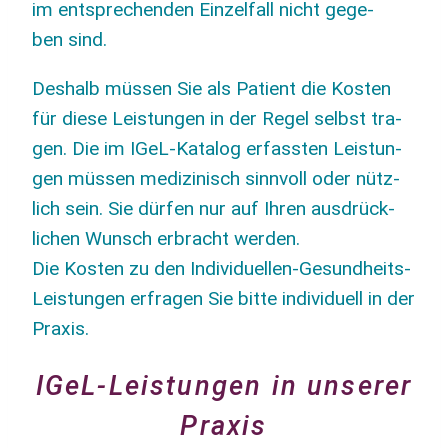
im ent­spre­chen­den Ein­zel­fall nicht gege­
ben sind.
Des­halb müs­sen Sie als Pati­ent die Kos­ten
für die­se Leis­tun­gen in der Regel selbst tra­
gen. Die im IGeL-Kata­log erfass­ten Leis­tun­
gen müs­sen medi­zi­nisch sinn­voll oder nütz­
lich sein. Sie dür­fen nur auf Ihren aus­drück­
lichen Wunsch erbracht wer­den.
Die Kos­ten zu den Indi­vi­du­el­len-Gesund­heits-
Leis­tun­gen erfra­gen Sie bit­te indi­vi­du­ell in der
Praxis.
IGeL-Leistungen in unserer
Praxis