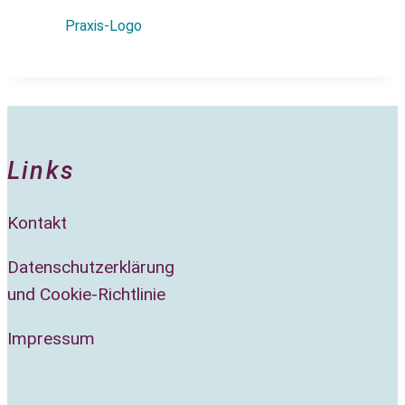
Pra­xis-Logo
Links
Kon­takt
Daten­schutz­er­klä­rung
und Coo­kie-Richt­li­nie
Impres­sum